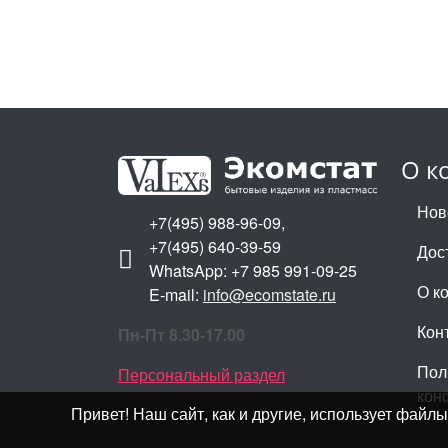
О к
Нов
+7(495) 988-96-09,
+7(495) 640-39-59
Дос
WhatsApp: +7 985 991-09-25
О к
E-mail:
info@ecomstate.ru
Кон
Пн-Пт 8.30-17.00
Пол
Персональный раздел
кон
Привет! Наш сайт, как и другие, использует фай