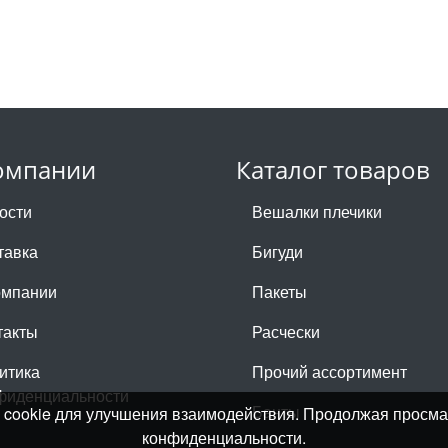
омпании
Каталог товаров
ости
Вешалки плечики
тавка
Бигуди
омпании
Пакеты
такты
Расчески
итика
Прочий ассортимент
фиденциальности
Банты
лы cookie для улучшения взаимодействия. Продолжая просма
конфиденциальности.