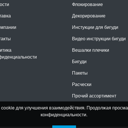
ости
Флокирование
тавка
Декорирование
омпании
Инстукции для бигуди
такты
Видео инструкции бигуди
итика
Вешалки плечики
фиденциальности
Бигуди
Пакеты
Расчески
Прочий ассортимент
Банты
лы cookie для улучшения взаимодействия. Продолжая просма
конфиденциальности.