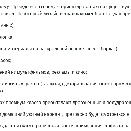
ому. Прежде всего следует ориентироваться на существую
териал. Необычный дизайн вешалок может быть создан при
емных);
хлопка;
ся материалы на натуральной основе - шелк, бархат);
асок;
ений из мультфильмов, рекламы и кино;
нных и живых цветов (такой вид декорирования может приме
х)
зцах премиум-класса преобладают драгоценные и полудраго
и домашний уютный вариант, прекрасно будет смотреться в
здаются путем гравировки, ковки, применения эффекта на