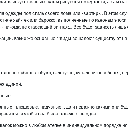
риале искусственным путем рисуются потертости, а сам мате
ля одежды под стиль своего дома или квартиры. В этом случ
стиле хай-тек или барокко, выполненные по канонам эпохи
- никогда не стареющий винтаж... Все будет зависеть лишь
кации. Какие же основные **виды вешалок** существуют на
головных уборов, обуви, галстуков, купальников и белья, в
екладиной.
нные.
нные, плюшевые, надувные... да и неважно какими они буду
равится, и чтобы она была, конечно, не одна.
шалок можно в любом ателье в индивидуальном порядке ил