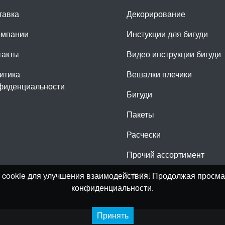
тавка
Декорирование
омпании
Инстукции для бигуди
такты
Видео инструкции бигуди
итика
Вешалки плечики
фиденциальности
Бигуди
Пакеты
Расчески
Прочий ассортимент
Банты
лы cookie для улучшения взаимодействия. Продолжая просма
конфиденциальности.
Принять