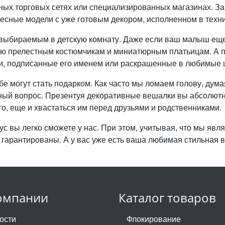
ных торговых сетях или специализированных магазинах. З
ресные модели с уже готовым декором, исполненном в техни
 выбираемым в детскую комнату. Даже если ваш малыш еще 
ию прелестным костюмчикам и миниатюрным платьицам. А п
, подписанные его именем или раскрашенные в любимые ц
е могут стать подарком. Как часто мы ломаем голову, думая
вечный вопрос. Презентуя декоративные вешалки вы абсолют
его, еще и хвастаться им перед друзьями и родственниками.
с вы легко сможете у нас. При этом, учитывая, что мы яв
т гарантированы. А у вас уже есть ваша любимая стильная
омпании
Каталог товаров
ости
Флокирование