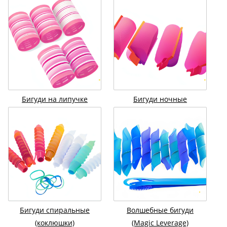
Бигуди на липучке
Бигуди ночные
Бигуди спиральные
Волшебные бигуди
(коклюшки)
(Magic Leverage)