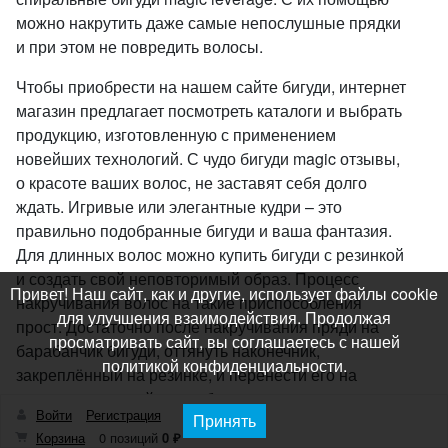
можно накрутить даже самые непослушные прядки
и при этом не повредить волосы.
Чтобы приобрести на нашем сайте бигуди, интернет
магазин предлагает посмотреть каталоги и выбрать
продукцию, изготовленную с применением
новейших технологий. С чудо бигуди magic отзывы,
о красоте ваших волос, не заставят себя долго
ждать. Игривые или элегантные кудри – это
правильно подобранные бигуди и ваша фантазия.
Для длинных волос можно купить бигуди с резинкой
и создать свой неповторимый образ. Процесс
Привет! Наш сайт, как и другие, использует файлы cookie
накручивания волос на такие приспособления
для улучшения взаимодействия. Продолжая
прост. Достаточно после накручивания пряди на
просматривать сайт, вы соглашаетесь с нашей
барабанчик бигуди, оттянуть наконечник,
политикой конфиденциальности.
закреплённый на резинке, и перенести его на
противоположный конец бигуди.
Войти
Регистрация
Принять
Мастера в парикмахерской с помощью плойки
Корзина
0 позиций
0 ₽