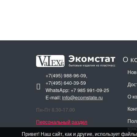
О к
Нов
+7(495) 988-96-09,
+7(495) 640-39-59
Дос
WhatsApp: +7 985 991-09-25
О к
E-mail:
info@ecomstate.ru
Кон
Пн-Пт 8.30-17.00
Пол
Персональный раздел
кон
Привет! Наш сайт, как и другие, использует фай