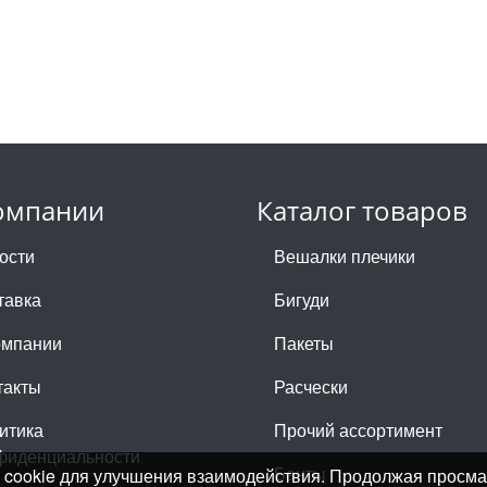
омпании
Каталог товаров
ости
Вешалки плечики
тавка
Бигуди
омпании
Пакеты
такты
Расчески
итика
Прочий ассортимент
фиденциальности
Банты
лы cookie для улучшения взаимодействия. Продолжая просма