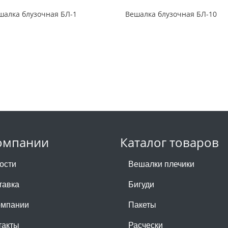
шалка блузочная БЛ-1
Вешалка блузочная БЛ-10
омпании
Каталог товаров
ости
Вешалки плечики
тавка
Бигуди
омпании
Пакеты
такты
Расчески