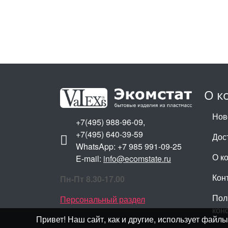
О к
Нов
+7(495) 988-96-09,
+7(495) 640-39-59
Дос
WhatsApp: +7 985 991-09-25
О к
E-mail:
info@ecomstate.ru
Кон
Пн-Пт 8.30-17.00
Пол
Персональный раздел
кон
Привет! Наш сайт, как и другие, использует фай