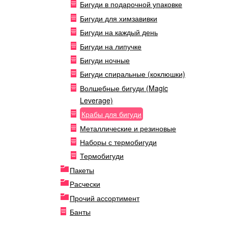
Бигуди в подарочной упаковке
Бигуди для химзавивки
Бигуди на каждый день
Бигуди на липучке
Бигуди ночные
Бигуди спиральные (коклюшки)
Волшебные бигуди (Magic
Leverage)
Крабы для бигуди
Металлические и резиновые
Наборы с термобигуди
Термобигуди
Пакеты
Расчески
Прочий ассортимент
Банты