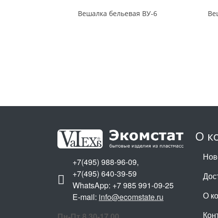
Вешалка бельевая ВУ-6
Ве
О к
Нов
+7(495) 988-96-09,
+7(495) 640-39-59
Дос
WhatsApp: +7 985 991-09-25
О к
E-mail:
info@ecomstate.ru
Кон
Пн-Пт 8.30-17.00