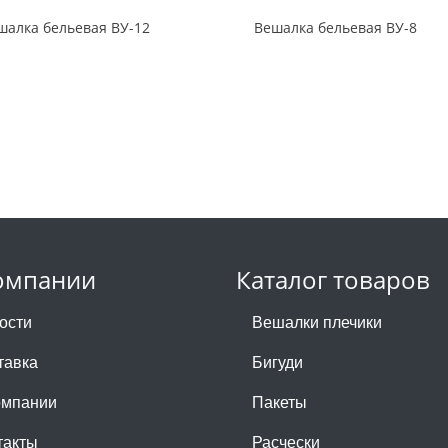
шалка бельевая ВУ-12
Вешалка бельевая ВУ-8
омпании
Каталог товаров
ости
Вешалки плечики
тавка
Бигуди
омпании
Пакеты
такты
Расчески