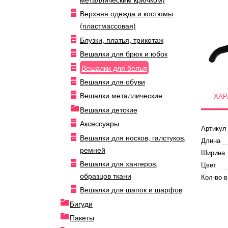
Верхняя одежда и костюмы
(пластмассовая)
Блузки, платья, трикотаж
Вешалки для брюк и юбок
Вешалки для белья
Вешалки для обуви
Вешалки металлические
ХАР
Вешалки детские
Аксессуары
Артикул
Вешалки для носков, галстуков,
Длина
ремней
Ширина
Вешалки для хангеров,
Цвет
образцов ткани
Кол-во в
Вешалки для шапок и шарфов
Бигуди
Пакеты